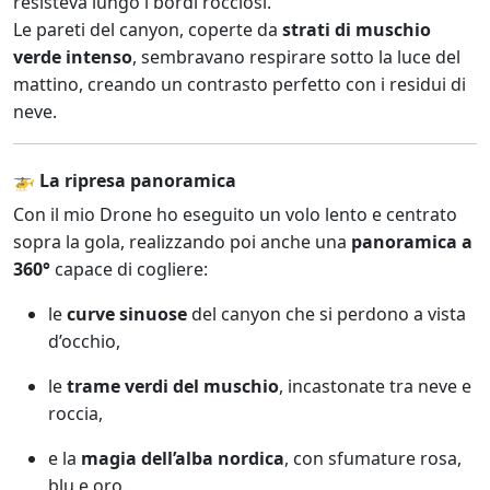
resisteva lungo i bordi rocciosi.
Le pareti del canyon, coperte da
strati di muschio
verde intenso
, sembravano respirare sotto la luce del
mattino, creando un contrasto perfetto con i residui di
neve.
🚁 La ripresa panoramica
Con il mio Drone ho eseguito un volo lento e centrato
sopra la gola, realizzando poi anche una
panoramica a
360°
capace di cogliere:
le
curve sinuose
del canyon che si perdono a vista
d’occhio,
le
trame verdi del muschio
, incastonate tra neve e
roccia,
e la
magia dell’alba nordica
, con sfumature rosa,
blu e oro.