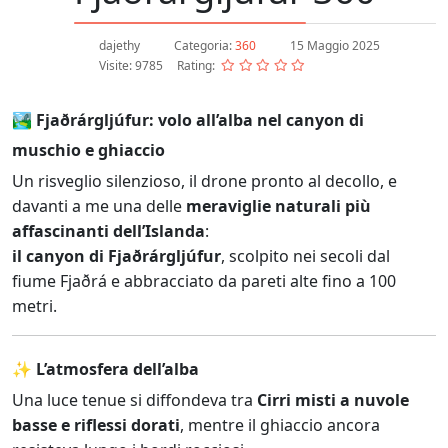
dajethy
Categoria:
360
15 Maggio 2025
Visite: 9785
Rating:
🏞️ Fjaðrárgljúfur: volo all’alba nel canyon di
muschio e ghiaccio
Un risveglio silenzioso, il drone pronto al decollo, e
davanti a me una delle
meraviglie naturali più
affascinanti dell’Islanda
:
il canyon di Fjaðrárgljúfur
, scolpito nei secoli dal
fiume Fjaðrá e abbracciato da pareti alte fino a 100
metri.
✨ L’atmosfera dell’alba
Una luce tenue si diffondeva tra
Cirri misti a nuvole
basse e riflessi dorati
, mentre il ghiaccio ancora