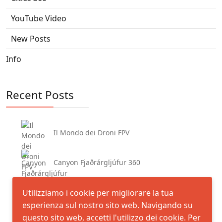
YouTube Video
New Posts
Info
Recent Posts
Il Mondo dei Droni FPV
Canyon Fjaðrárgljúfur 360
Iceland Stokksnes
Utilizziamo i cookie per migliorare la tua
esperienza sul nostro sito web. Navigando su
questo sito web, accetti l'utilizzo dei cookie. Per
Su Marmuri Lequarci Ulassai