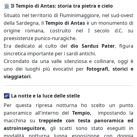
🏛 Il Tempio di Antas: storia tra pietra e cielo
Situato nel territorio di Fluminimaggiore, nel sud-ovest
della Sardegna, il
Tempio di Antas
è un monumento di
origine romana, costruito nel I secolo d.C. su
preesistenze punico-nuragiche.
Era dedicato al culto del
dio Sardus Pater
, figura
sincretica importante per i sardi antichi.
Circondato da una valle silenziosa e collinare, oggi è
uno dei luoghi più evocativi per
fotografi, storici e
viaggiatori
.
🌌 La notte e la luce delle stelle
Per questa ripresa notturna ho scelto un punto
panoramico all'interno del
Tempio,
impostando la
macchina su
treppiede con testa panoramica ed
astroinseguitore,
gli scatti sono stato eseguiti in
modalità notturna lunga esposizione con doppia